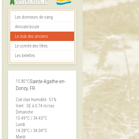
Les donneurs de sang
Amicale boule
Le club des anciens
Le comité des fêtes
Les belettes
Sainte-Agathe-en-
15.85°C
Donzy, FR
Ciel clair
Humidité : 51%
Vent : SE à 0.74 m/sec
Dimanche
15.49°C / 34.43°C
Lundi
14.28°C / 34.04°C
Mardi