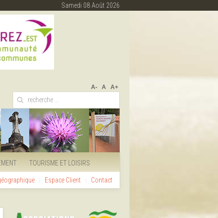
Samedi 08 Août 2026
A-
A
A+
EMENT
TOURISME ET LOISIRS
 géographique
Espace Client
Contact